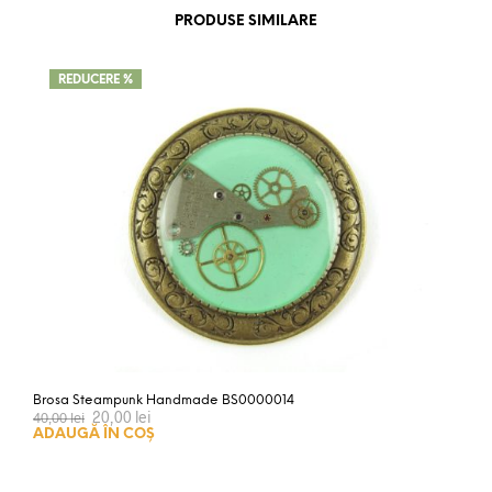
PRODUSE SIMILARE
REDUCERE %
Brosa Steampunk Handmade BS0000014
Prețul
Prețul
20,00
lei
40,00
lei
inițial
curent
ADAUGĂ ÎN COȘ
a
este:
fost:
20,00 lei.
40,00 lei.