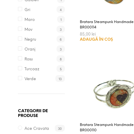
Galben
4
Gri
1
Maro
Bratara Steampunk Handmade
BR000114
3
Mov
85,00
lei
6
Negru
ADAUGĂ ÎN COȘ
3
Oranj
8
Rosu
5
Turcoaz
13
Verde
CATEGORII DE
PRODUSE
Bratara Steampunk Handmade
30
Ace Cravata
BR000110