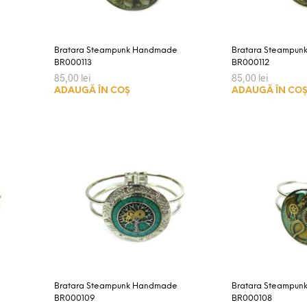
Bratara Steampunk Handmade
Bratara Steampu
BR000113
BR000112
85,00
lei
85,00
lei
ADAUGĂ ÎN COȘ
ADAUGĂ ÎN CO
Bratara Steampunk Handmade
Bratara Steampu
BR000109
BR000108