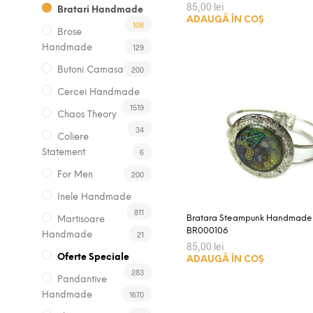
85,00
lei
Bratari Handmade
ADAUGĂ ÎN COȘ
108
Brose
129
Handmade
200
Butoni Camasa
Cercei Handmade
1519
Chaos Theory
34
Coliere
6
Statement
200
For Men
Inele Handmade
811
Bratara Steampunk Handmade
Martisoare
BR000106
21
Handmade
85,00
lei
Oferte Speciale
ADAUGĂ ÎN COȘ
283
Pandantive
1670
Handmade