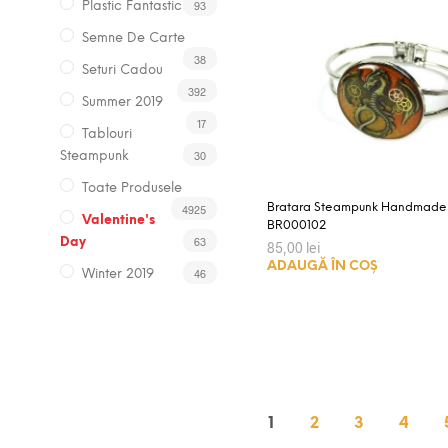
93
Plastic Fantastic
Semne De Carte
38
Seturi Cadou
392
Summer 2019
17
Tablouri
30
Steampunk
Toate Produsele
Bratara Steampunk Handmade
4925
Valentine's
BR000102
63
Day
85,00
lei
ADAUGĂ ÎN COȘ
46
Winter 2019
1
2
3
4