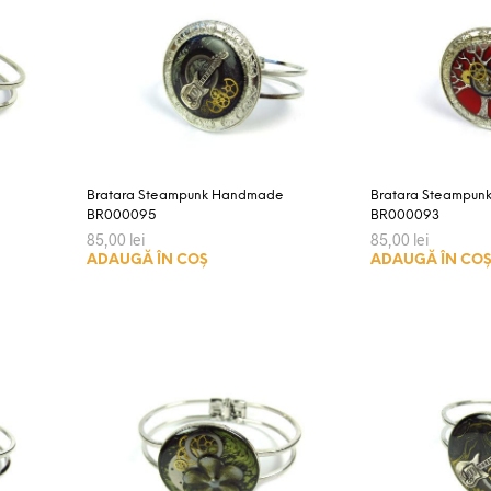
Bratara Steampunk Handmade
Bratara Steampu
BR000095
BR000093
85,00
lei
85,00
lei
ADAUGĂ ÎN COȘ
ADAUGĂ ÎN CO