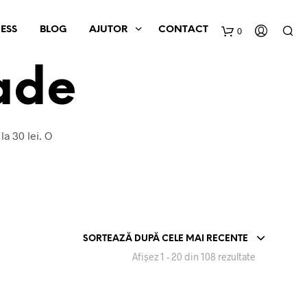
ESS
BLOG
AJUTOR
CONTACT
0
ade
C
o
a 30 lei. O
ș
SORTEAZĂ DUPĂ CELE MAI RECENTE
Sortat
Afișez 1 - 20 din 108 rezultate
după
cele
mai