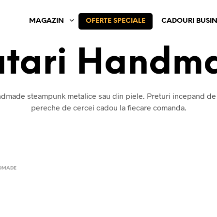
MAGAZIN
OFERTE SPECIALE
CADOURI BUSIN
atari Handm
ndmade steampunk metalice sau din piele. Preturi incepand de l
pereche de cercei cadou la fiecare comanda.
DMADE