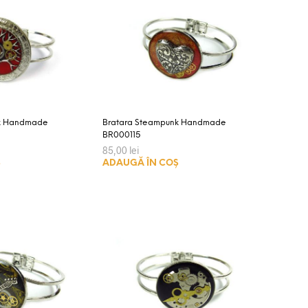
recente
nk Handmade
Bratara Steampunk Handmade
BR000115
85,00
lei
Ș
ADAUGĂ ÎN COȘ