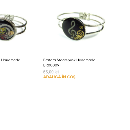
nk Handmade
Bratara Steampunk Handmade
BR000091
65,00
lei
Ș
ADAUGĂ ÎN COȘ