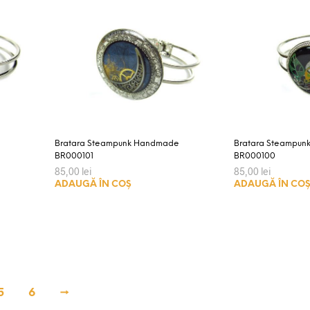
Bratara Steampunk Handmade
Bratara Steampu
BR000101
BR000100
85,00
lei
85,00
lei
ADAUGĂ ÎN COȘ
ADAUGĂ ÎN CO
5
6
→