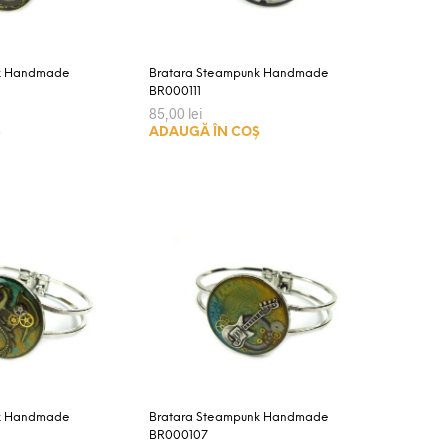
nk Handmade
Bratara Steampunk Handmade
BR000111
85,00
lei
Ș
ADAUGĂ ÎN COȘ
nk Handmade
Bratara Steampunk Handmade
BR000107