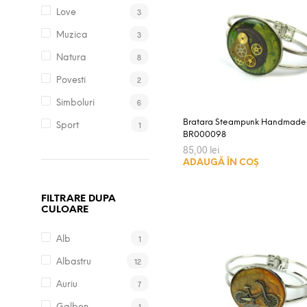
3
Love
3
Muzica
8
Natura
2
Povesti
6
Simboluri
Bratara Steampunk Handmade
1
Sport
BR000098
85,00
lei
ADAUGĂ ÎN COȘ
FILTRARE DUPA
CULOARE
1
Alb
12
Albastru
7
Auriu
1