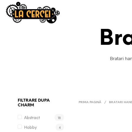
Br
Bratari ha
FILTRARE DUPA
PRIMA PAGINĂ
/
BRATARI HAN
CHARM
18
Abstract
4
Hobby