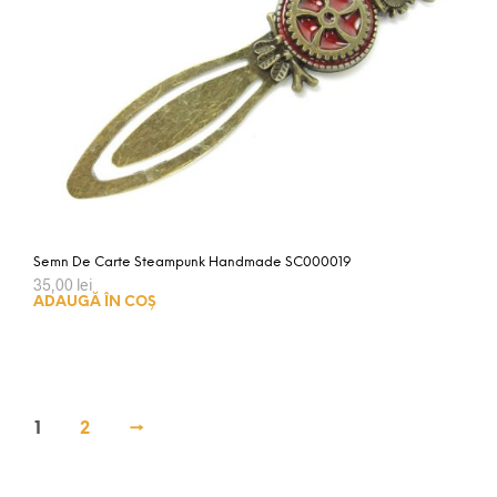
Semn De Carte Steampunk Handmade SC000019
35,00
lei
ADAUGĂ ÎN COȘ
1
2
→