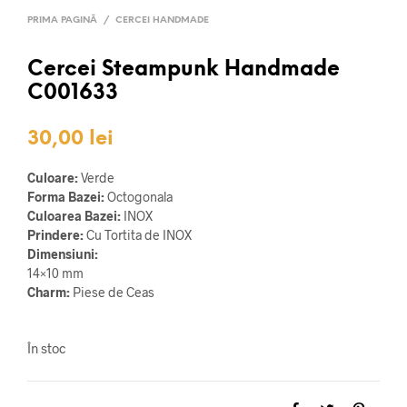
PRIMA PAGINĂ
/
CERCEI HANDMADE
Cercei Steampunk Handmade
C001633
30,00
lei
Culoare:
Verde
Forma Bazei:
Octogonala
Culoarea Bazei:
INOX
Prindere:
Cu Tortita de INOX
Dimensiuni:
14×10 mm
Charm:
Piese de Ceas
În stoc