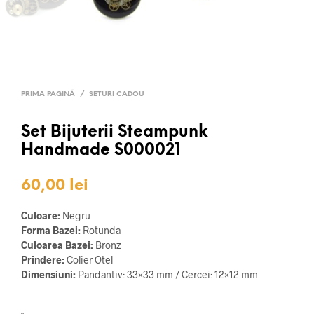
PRIMA PAGINĂ
/
SETURI CADOU
Set Bijuterii Steampunk
Handmade S000021
60,00
lei
Culoare:
Negru
Forma Bazei:
Rotunda
Culoarea Bazei:
Bronz
Prindere:
Colier Otel
Dimensiuni:
Pandantiv: 33×33 mm / Cercei: 12×12 mm