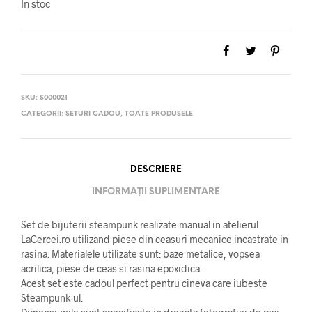
În stoc
SKU:
S000021
CATEGORII:
SETURI CADOU
,
TOATE PRODUSELE
DESCRIERE
INFORMAȚII SUPLIMENTARE
Set de bijuterii steampunk realizate manual in atelierul
LaCercei.ro utilizand piese din ceasuri mecanice incastrate in
rasina. Materialele utilizate sunt: baze metalice, vopsea
acrilica, piese de ceas si rasina epoxidica.
Acest set este cadoul perfect pentru cineva care iubeste
Steampunk-ul.