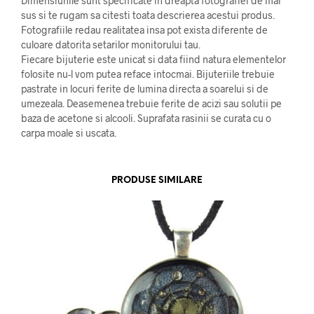
Dimensiunile sunt specificate in dreapta fotografiei de mai
sus si te rugam sa citesti toata descrierea acestui produs.
Fotografiile redau realitatea insa pot exista diferente de
culoare datorita setarilor monitorului tau.
Fiecare bijuterie este unicat si data fiind natura elementelor
folosite nu-l vom putea reface intocmai. Bijuteriile trebuie
pastrate in locuri ferite de lumina directa a soarelui si de
umezeala. Deasemenea trebuie ferite de acizi sau solutii pe
baza de acetone si alcooli. Suprafata rasinii se curata cu o
carpa moale si uscata.
PRODUSE SIMILARE