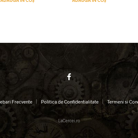
ADAUGĂ ÎN COȘ
ADAUGĂ ÎN COȘ
rebari Frecvente
Politica de Confidentialitate
Termeni si Cond
LaCercei.ro