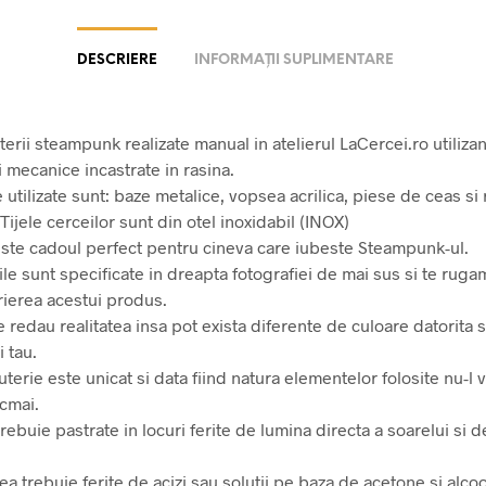
DESCRIERE
INFORMAȚII SUPLIMENTARE
terii steampunk realizate manual in atelierul LaCercei.ro utiliza
 mecanice incastrate in rasina.
 utilizate sunt: baze metalice, vopsea acrilica, piese de ceas si 
Tijele cerceilor sunt din otel inoxidabil (INOX)
este cadoul perfect pentru cineva care iubeste Steampunk-ul.
e sunt specificate in dreapta fotografiei de mai sus si te rugam
rierea acestui produs.
e redau realitatea insa pot exista diferente de culoare datorita s
 tau.
uterie este unicat si data fiind natura elementelor folosite nu-l
ocmai.
 trebuie pastrate in locuri ferite de lumina directa a soarelui si d
trebuie ferite de acizi sau solutii pe baza de acetone si alcool