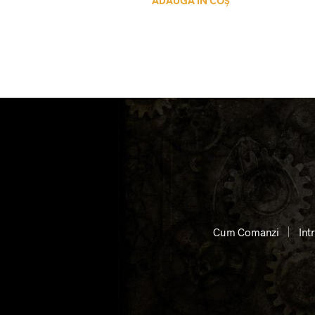
ADAUGĂ ÎN COȘ
Cum Comanzi
Int