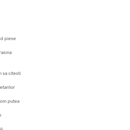
nd piese
rasina
 sa citesti
etarilor
 vom putea
e
i.