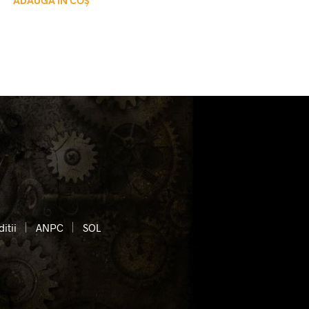
ADAUGĂ ÎN COȘ
itii
ANPC
SOL