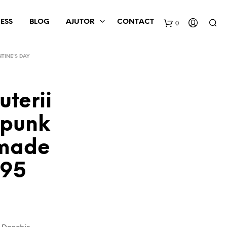
ESS
BLOG
AJUTOR
CONTACT
0
C
TINE'S DAY
o
uterii
ș
punk
made
395
 Deschis