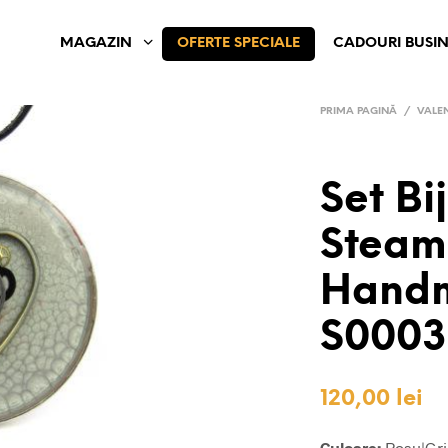
MAGAZIN
OFERTE SPECIALE
CADOURI BUSIN
PRIMA PAGINĂ
/
VALEN
Set Bij
Steam
Hand
S000
120,00
lei
Culoare:
Rosu|Gri