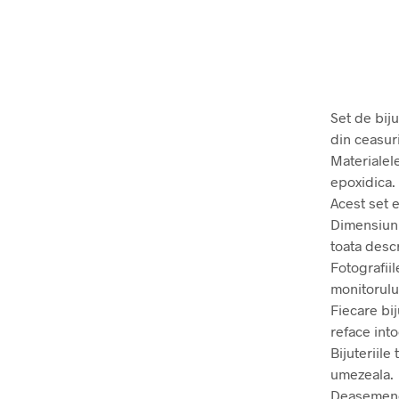
Set de biju
din ceasuri
Materialele
epoxidica. 
Acest set 
Dimensiunil
toata desc
Fotografiil
monitorului
Fiecare bij
reface int
Bijuteriile
umezeala.
Deasemenea 