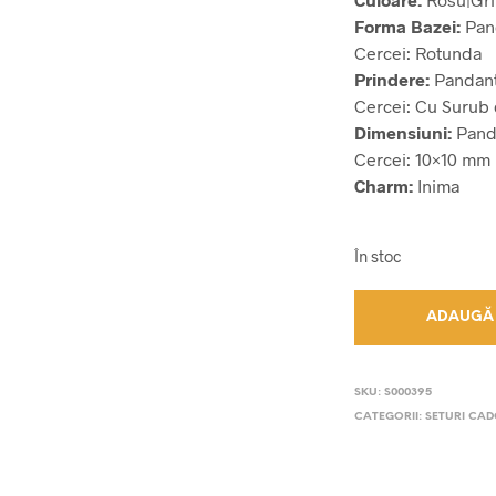
Forma Bazei:
Pan
Cercei: Rotunda
Prindere:
Pandant
Cercei: Cu Surub
Dimensiuni:
Pand
Cercei: 10×10 mm
Charm:
Inima
În stoc
ADAUGĂ 
SKU:
S000395
CATEGORII:
SETURI CA